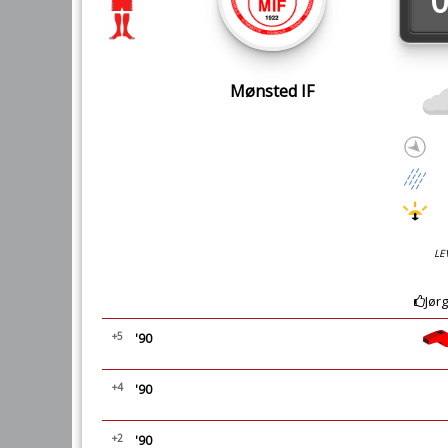
0
Mønsted IF
LE
Jør
+5
'90
+4
'90
+2
'90