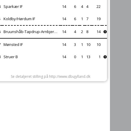
4
Sparkær IF
14
6
4
4
22
5
Koldby/Hørdum IF
14
6
1
7
19
6
Bruunshåb-Tapdrup-Arnbjerg IF
14
4
2
8
14
7
Mønsted IF
14
3
1
10
10
8
Struer B
14
0
1
13
1
Se detaljeret stilling på http://www.dbujylland.dk