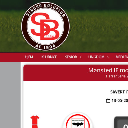
HJEM
KLUBNYT
SENIOR
UNGDOM
MEDLE
Mønsted IF mo
Herrer Serie 2
SIWERT 
13-05-2