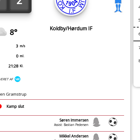
2
Koldby/Hørdum IF
8°
3
m/s
0
ml.
21:28
Kl.
VERET AF
gen Gramstrup
Kamp slut
Søren Immersen
Assist: Bastian Pedersen
Mikkel Andersen