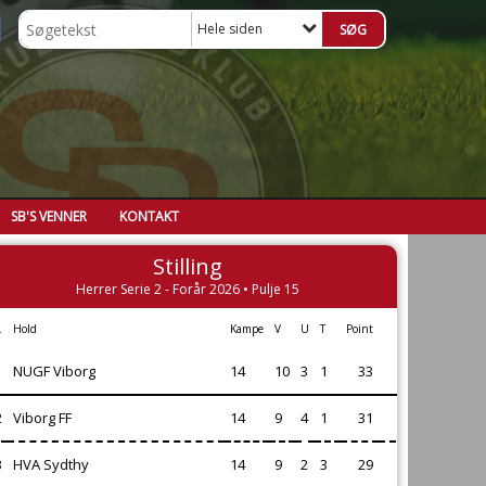
Hele siden
SB'S VENNER
KONTAKT
Stilling
Herrer Serie 2 - Forår 2026 • Pulje 15
.
Hold
Kampe
V
U
T
Point
1
NUGF Viborg
14
10
3
1
33
2
Viborg FF
14
9
4
1
31
3
HVA Sydthy
14
9
2
3
29