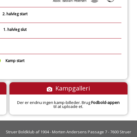
Assist: Bastian Pedersen
2. halvleg start
1. halvleg slut
Kamp start
Kampgalleri
Der er endnu ingen kamp-billeder. Brug
Fodbold-appen
til at uploade et.
Struer Boldklub af 1904 - Morten Andersens Passage 7 - 7600 Struer