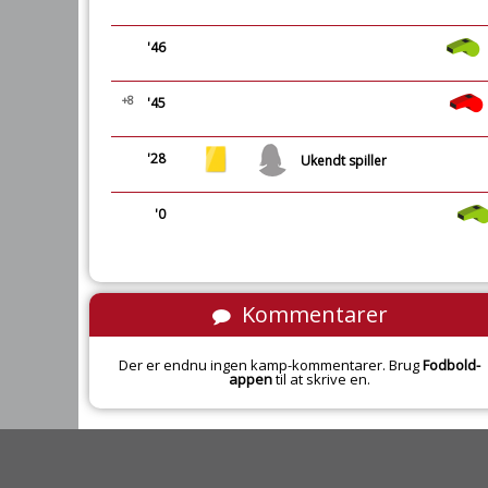
'46
+8
'45
'28
Ukendt spiller
'0
Kommentarer
Der er endnu ingen kamp-kommentarer. Brug
Fodbold-
appen
til at skrive en.