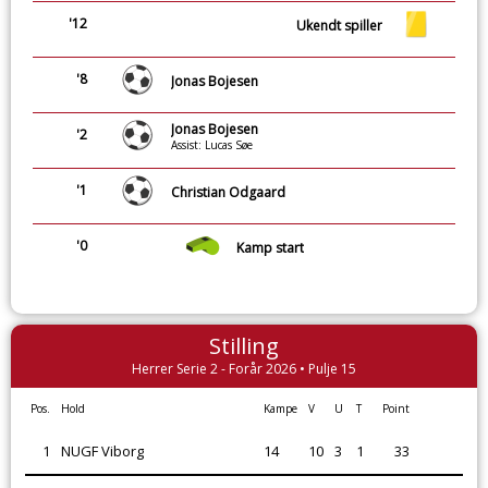
'12
Ukendt spiller
'8
Jonas Bojesen
Jonas Bojesen
'2
Assist: Lucas Søe
'1
Christian Odgaard
'0
Kamp start
Stilling
Herrer Serie 2 - Forår 2026 • Pulje 15
Pos.
Hold
Kampe
V
U
T
Point
1
NUGF Viborg
14
10
3
1
33