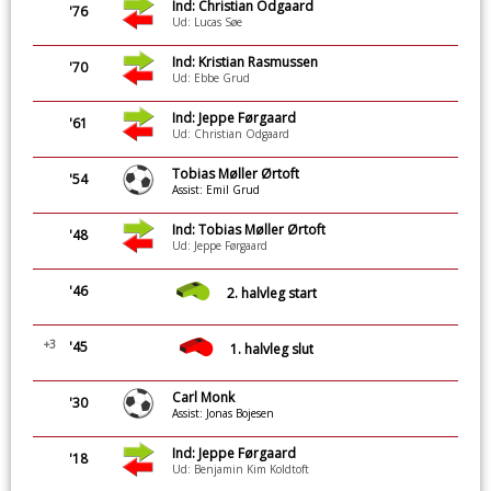
Ind: Christian Odgaard
'76
Ud: Lucas Søe
Ind: Kristian Rasmussen
'70
Ud: Ebbe Grud
Ind: Jeppe Førgaard
'61
Ud: Christian Odgaard
Tobias Møller Ørtoft
'54
Assist: Emil Grud
Ind: Tobias Møller Ørtoft
'48
Ud: Jeppe Førgaard
'46
2. halvleg start
+3
'45
1. halvleg slut
Carl Monk
'30
Assist: Jonas Bojesen
Ind: Jeppe Førgaard
'18
Ud: Benjamin Kim Koldtoft