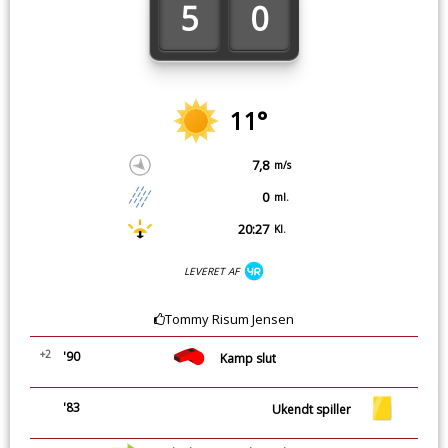
5
0
11°
7,8
m/s
0
ml.
20:27
Kl.
LEVERET AF
Tommy Risum Jensen
+2
'90
Kamp slut
'83
Ukendt spiller