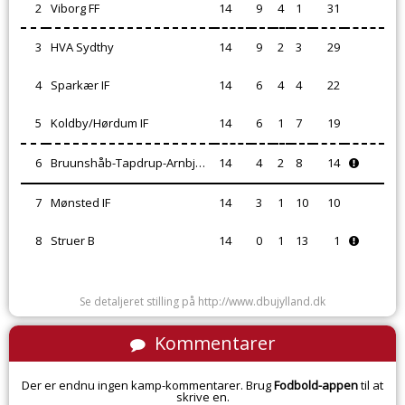
2
Viborg FF
14
9
4
1
31
3
HVA Sydthy
14
9
2
3
29
4
Sparkær IF
14
6
4
4
22
5
Koldby/Hørdum IF
14
6
1
7
19
6
Bruunshåb-Tapdrup-Arnbjerg IF
14
4
2
8
14
7
Mønsted IF
14
3
1
10
10
8
Struer B
14
0
1
13
1
Se detaljeret stilling på http://www.dbujylland.dk
Kommentarer
Der er endnu ingen kamp-kommentarer. Brug
Fodbold-appen
til at
skrive en.