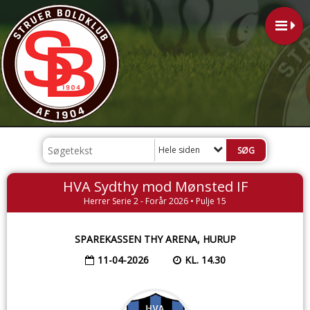
Hele siden
HVA Sydthy mod Mønsted IF
Herrer Serie 2 - Forår 2026 • Pulje 15
SPAREKASSEN THY ARENA, HURUP
11-04-2026
KL. 14.30