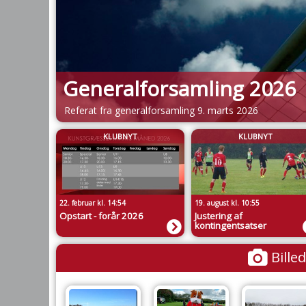
Generalforsamling 2026
Referat fra generalforsamling 9. marts 2026
KLUBNYT
KLUBNYT
22. februar kl. 14:54
19. august kl. 10:55
Opstart - forår 2026
Justering af
kontingentsatser
Billed