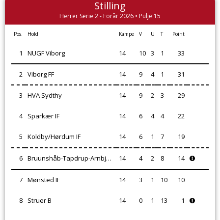
Stilling
Herrer Serie 2 - Forår 2026 • Pulje 15
Pos.
Hold
Kampe
V
U
T
Point
1
NUGF Viborg
14
10
3
1
33
2
Viborg FF
14
9
4
1
31
3
HVA Sydthy
14
9
2
3
29
4
Sparkær IF
14
6
4
4
22
5
Koldby/Hørdum IF
14
6
1
7
19
6
Bruunshåb-Tapdrup-Arnbjerg IF
14
4
2
8
14
7
Mønsted IF
14
3
1
10
10
8
Struer B
14
0
1
13
1