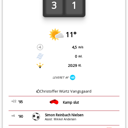
3
1
11°
4,5
m/s
0
ml.
20:29
Kl.
LEVERET AF
Christoffer Würtz Vangsgaard
+22
'95
Kamp slut
Simon Reinbach Nielsen
+4
'90
Assist: Mikkel Andersen