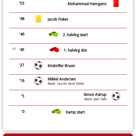
'53
Mohammad Hamgano
'48
Jacob Fisker
'46
2. halvleg start
+3
'45
1. halvleg slut
'27
Kristoffer Bruun
Mikkel Andersen
'18
Assist: Laurits Sand Smed
Simon Astrup
'5
Assist: Jean Safo
'0
Kamp start