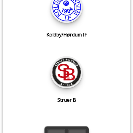
Koldby/Hørdum IF
Struer B