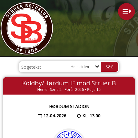
Hele siden
Koldby/Hørdum IF mod Struer B
Herrer Serie 2 - Forår 2026 • Pulje 15
HØRDUM STADION
12-04-2026
KL. 13.00