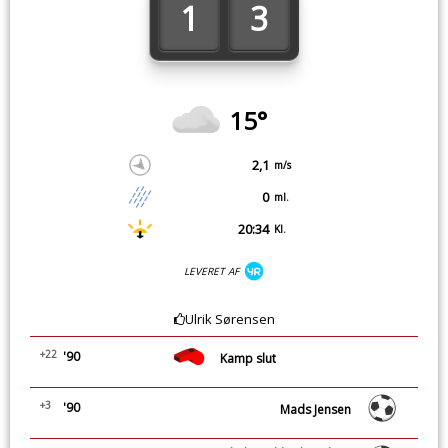
1
3
15°
2,1
m/s
0
ml.
20:34
Kl.
LEVERET AF
Ulrik Sørensen
+22
'90
Kamp slut
+3
'90
Mads Jensen