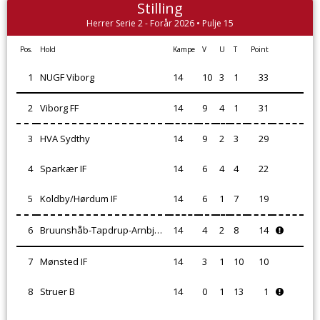
Stilling
Herrer Serie 2 - Forår 2026 • Pulje 15
Pos.
Hold
Kampe
V
U
T
Point
1
NUGF Viborg
14
10
3
1
33
2
Viborg FF
14
9
4
1
31
3
HVA Sydthy
14
9
2
3
29
4
Sparkær IF
14
6
4
4
22
5
Koldby/Hørdum IF
14
6
1
7
19
6
Bruunshåb-Tapdrup-Arnbjerg IF
14
4
2
8
14
7
Mønsted IF
14
3
1
10
10
8
Struer B
14
0
1
13
1