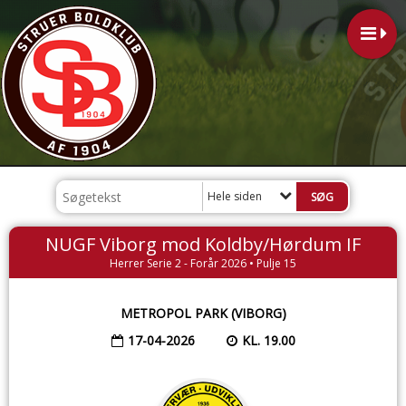
Hele siden
NUGF Viborg mod Koldby/Hørdum IF
Herrer Serie 2 - Forår 2026 • Pulje 15
METROPOL PARK (VIBORG)
17-04-2026
KL. 19.00