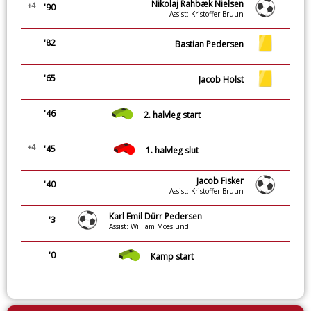
Nikolaj Rahbæk Nielsen
+4
'90
Assist: Kristoffer Bruun
'82
Bastian Pedersen
'65
Jacob Holst
'46
2. halvleg start
+4
'45
1. halvleg slut
Jacob Fisker
'40
Assist: Kristoffer Bruun
Karl Emil Dürr Pedersen
'3
Assist: William Moeslund
'0
Kamp start