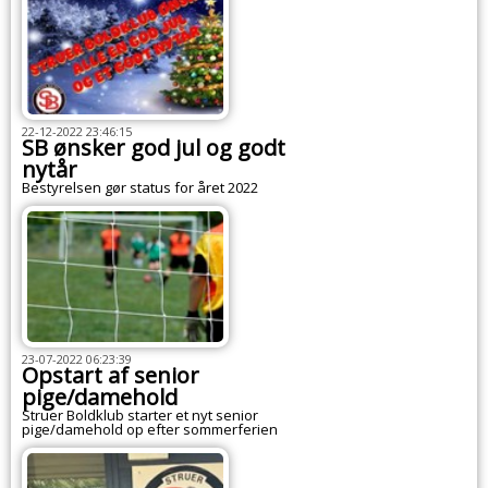
22-12-2022 23:46:15
SB ønsker god jul og godt
nytår
Bestyrelsen gør status for året 2022
23-07-2022 06:23:39
Opstart af senior
pige/damehold
Struer Boldklub starter et nyt senior
pige/damehold op efter sommerferien