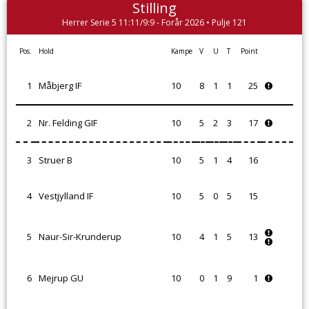
Stilling
Herrer Serie 5 11:11/9:9 - Forår 2026 • Pulje 121
Pos.
Hold
Kampe
V
U
T
Point
1
Måbjerg IF
10
8
1
1
25
2
Nr. Felding GIF
10
5
2
3
17
3
Struer B
10
5
1
4
16
4
Vestjylland IF
10
5
0
5
15
5
Naur-Sir-Krunderup
10
4
1
5
13
6
Mejrup GU
10
0
1
9
1