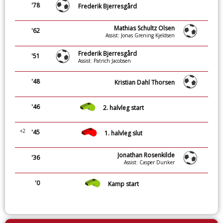
'78
Frederik Bjerresgård
Mathias Schultz Olsen
'62
Assist: Jonas Grening Kjeldsen
Frederik Bjerresgård
'51
Assist: Patrich Jacobsen
'48
Kristian Dahl Thorsen
'46
2. halvleg start
+2
'45
1. halvleg slut
Jonathan Rosenkilde
'36
Assist: Casper Dunker
'0
Kamp start