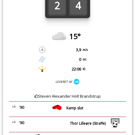
2
4
15°
3,9
m/s
0
ml.
22:06
Kl.
LEVERET AF
Steven Alexander Holt Brandstrup
+4
'90
Kamp slut
+4
'90
Thor Lilleøre (Straffe)