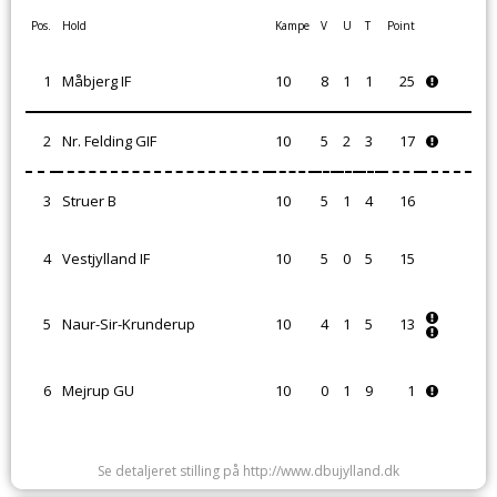
Pos.
Hold
Kampe
V
U
T
Point
1
Måbjerg IF
10
8
1
1
25
2
Nr. Felding GIF
10
5
2
3
17
3
Struer B
10
5
1
4
16
4
Vestjylland IF
10
5
0
5
15
5
Naur-Sir-Krunderup
10
4
1
5
13
6
Mejrup GU
10
0
1
9
1
Se detaljeret stilling på http://www.dbujylland.dk