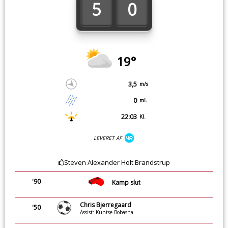
5
0
19°
3,5
m/s
0
ml.
22:03
Kl.
LEVERET AF
Steven Alexander Holt Brandstrup
'90
Kamp slut
Chris Bjerregaard
'50
Assist: Kuntse Bobasha