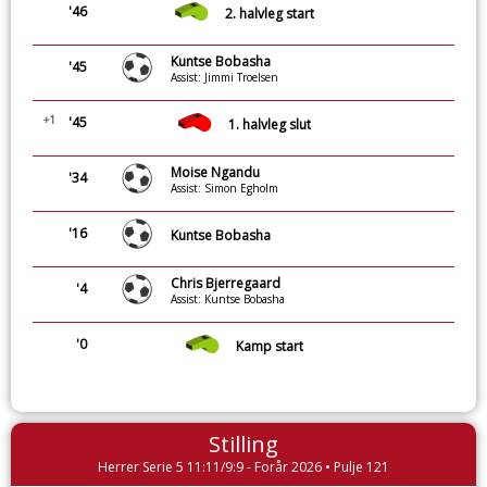
'46
2. halvleg start
Kuntse Bobasha
'45
Assist: Jimmi Troelsen
+1
'45
1. halvleg slut
Moise Ngandu
'34
Assist: Simon Egholm
'16
Kuntse Bobasha
Chris Bjerregaard
'4
Assist: Kuntse Bobasha
'0
Kamp start
Stilling
Herrer Serie 5 11:11/9:9 - Forår 2026 • Pulje 121