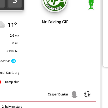
3
Nr. Felding GIF
11°
2,6
m/s
0
ml.
21:10
Kl.
VERET AF
niel Kastberg
Kamp slut
Casper Dunker
2. halvleg start