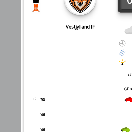
0
Vestjylland IF
LE
Da
+2
'90
'46
'46