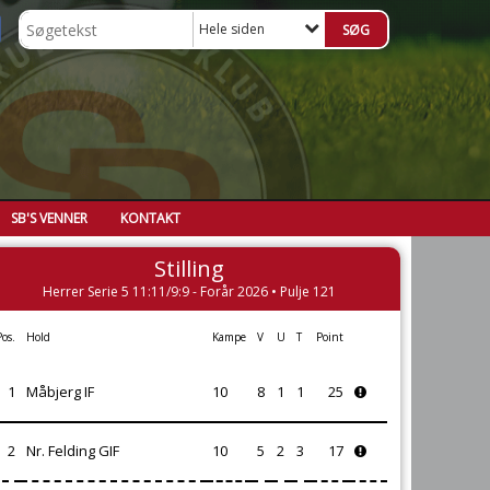
Hele siden
SB'S VENNER
KONTAKT
Stilling
Herrer Serie 5 11:11/9:9 - Forår 2026 • Pulje 121
Pos.
Hold
Kampe
V
U
T
Point
1
Måbjerg IF
10
8
1
1
25
2
Nr. Felding GIF
10
5
2
3
17