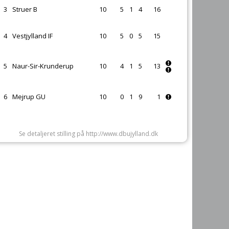
3
Struer B
10
5
1
4
16
4
Vestjylland IF
10
5
0
5
15
5
Naur-Sir-Krunderup
10
4
1
5
13
6
Mejrup GU
10
0
1
9
1
Se detaljeret stilling på http://www.dbujylland.dk