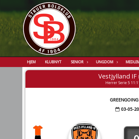
HJEM
KLUBNYT
SENIOR
UNGDOM
MEDLE
Vestjylland IF
Herrer Serie 5 11:1
GREENGOING
03-05-2