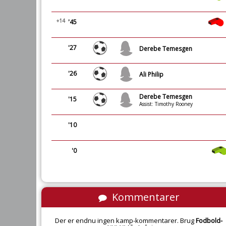
+14
'45
'27
Derebe Temesgen
'26
Ali Philip
Derebe Temesgen
'15
Assist: Timothy Rooney
'10
'0
Kommentarer
Der er endnu ingen kamp-kommentarer. Brug
Fodbold-