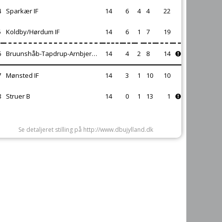
4
Sparkær IF
14
6
4
4
22
5
Koldby/Hørdum IF
14
6
1
7
19
6
Bruunshåb-Tapdrup-Arnbjerg IF
14
4
2
8
14
7
Mønsted IF
14
3
1
10
10
8
Struer B
14
0
1
13
1
Se detaljeret stilling på http://www.dbujylland.dk