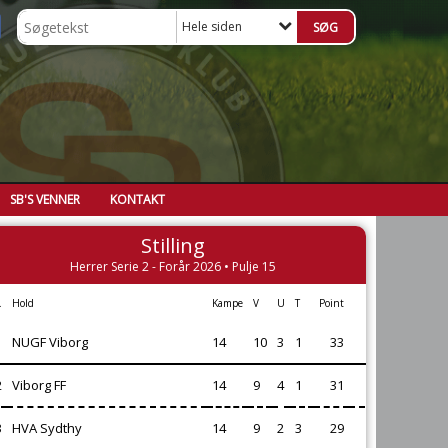
Hele siden
SB'S VENNER
KONTAKT
Stilling
Herrer Serie 2 - Forår 2026 • Pulje 15
.
Hold
Kampe
V
U
T
Point
1
NUGF Viborg
14
10
3
1
33
2
Viborg FF
14
9
4
1
31
3
HVA Sydthy
14
9
2
3
29