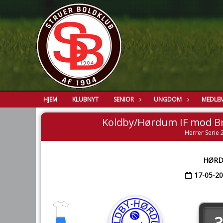
HJEM
KLUBNYT
SENIOR
UNGDOM
MEDLE
Koldby/Hørdum IF mod B
Herrer Serie 2
HØRD
17-05-2