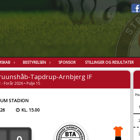
MSKAB
BESTYRELSEN
SPONSOR
STILLINGER OG RESULTATER
ruunshåb-Tapdrup-Arnbjerg IF
 - Forår 2026 • Pulje 15
Pos
UM STADION
026
KL. 15.00