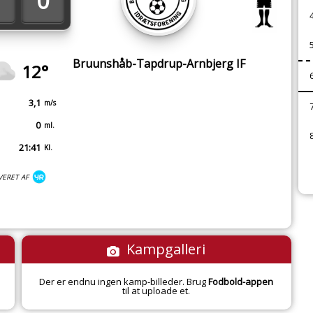
0
Bruunshåb-Tapdrup-Arnbjerg IF
12°
3,1
m/s
0
ml.
21:41
Kl.
VERET AF
Kampgalleri
Der er endnu ingen kamp-billeder. Brug
Fodbold-appen
til at uploade et.