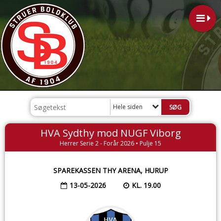
Hele siden
HVA Sydthy mod NUGF Viborg
Herrer Serie 2 - Forår 2026 • Pulje 15
SPAREKASSEN THY ARENA, HURUP
13-05-2026
KL. 19.00