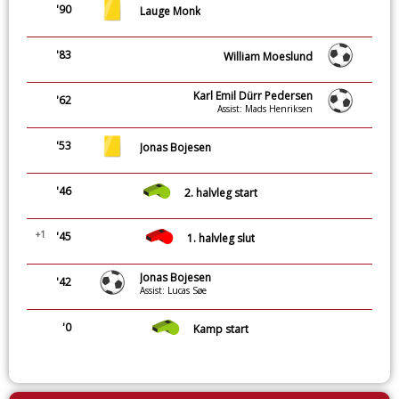
'90
Lauge Monk
'83
William Moeslund
Karl Emil Dürr Pedersen
'62
Assist: Mads Henriksen
'53
Jonas Bojesen
'46
2. halvleg start
+1
'45
1. halvleg slut
Jonas Bojesen
'42
Assist: Lucas Søe
'0
Kamp start