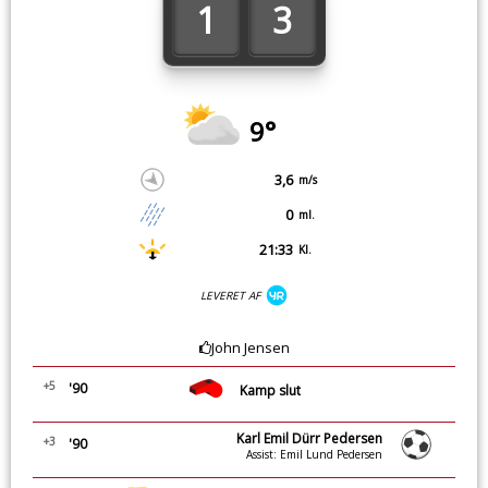
1
3
9°
3,6
m/s
0
ml.
21:33
Kl.
LEVERET AF
John Jensen
+5
'90
Kamp slut
Karl Emil Dürr Pedersen
+3
'90
Assist: Emil Lund Pedersen