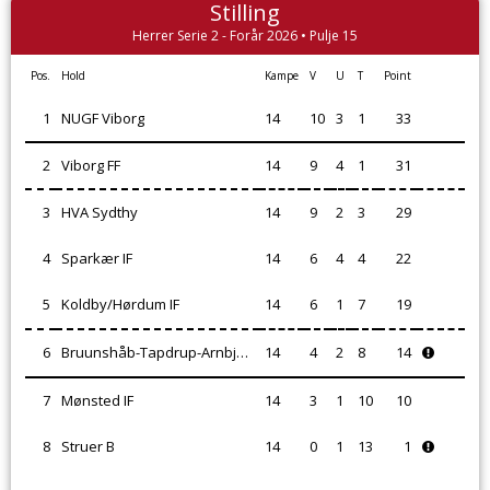
Stilling
Herrer Serie 2 - Forår 2026 • Pulje 15
Pos.
Hold
Kampe
V
U
T
Point
1
NUGF Viborg
14
10
3
1
33
2
Viborg FF
14
9
4
1
31
3
HVA Sydthy
14
9
2
3
29
4
Sparkær IF
14
6
4
4
22
5
Koldby/Hørdum IF
14
6
1
7
19
6
Bruunshåb-Tapdrup-Arnbjerg IF
14
4
2
8
14
7
Mønsted IF
14
3
1
10
10
8
Struer B
14
0
1
13
1