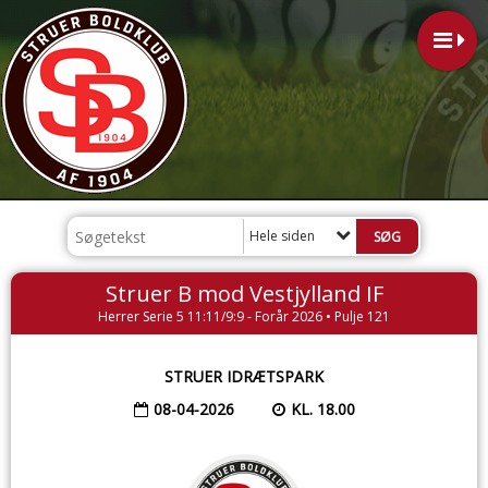
Hele siden
Struer B mod Vestjylland IF
Herrer Serie 5 11:11/9:9 - Forår 2026 • Pulje 121
STRUER IDRÆTSPARK
08-04-2026
KL. 18.00