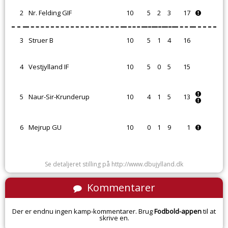
2
Nr. Felding GIF
10
5
2
3
17
3
Struer B
10
5
1
4
16
4
Vestjylland IF
10
5
0
5
15
5
Naur-Sir-Krunderup
10
4
1
5
13
6
Mejrup GU
10
0
1
9
1
Se detaljeret stilling på http://www.dbujylland.dk
Kommentarer
Der er endnu ingen kamp-kommentarer. Brug
Fodbold-appen
til at
skrive en.