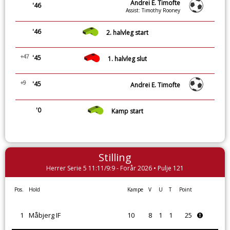
Andrei E. Timofte
'46
Assist: Timothy Rooney
'46
2. halvleg start
+47
'45
1. halvleg slut
+9
'45
Andrei E. Timofte
'0
Kamp start
Stilling
Herrer Serie 5 11:11/9:9 - Forår 2026 • Pulje 121
Pos.
Hold
Kampe
V
U
T
Point
1
Måbjerg IF
10
8
1
1
25