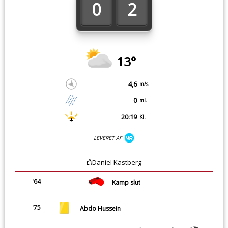
0
2
13°
4,6
m/s
0
ml.
20:19
Kl.
LEVERET AF
Daniel Kastberg
'64
Kamp slut
'75
Abdo Hussein