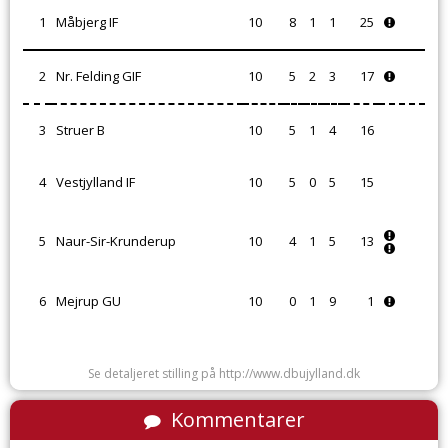
1
Måbjerg IF
10
8
1
1
25
2
Nr. Felding GIF
10
5
2
3
17
3
Struer B
10
5
1
4
16
4
Vestjylland IF
10
5
0
5
15
5
Naur-Sir-Krunderup
10
4
1
5
13
6
Mejrup GU
10
0
1
9
1
Se detaljeret stilling på http://www.dbujylland.dk
Kommentarer