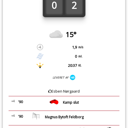
0
2
15°
1,9
m/s
0
ml.
20:37
Kl.
LEVERET AF
Esben Nørgaard
+4
'90
Kamp slut
+4
'90
Magnus Bytoft Feldborg