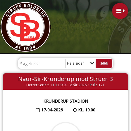
Hele siden
Naur-Sir-Krunderup mod Struer B
Herrer Serie 5 11:11/9:9 - Forår 2026 • Pulje 121
KRUNDERUP STADION
17-04-2026
KL. 19.00