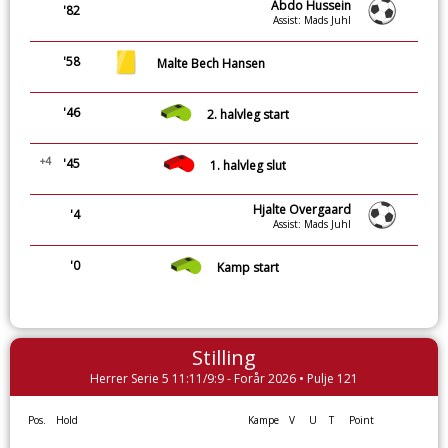
Abdo Hussein
'82
Assist: Mads Juhl
'58
Malte Bech Hansen
'46
2. halvleg start
+4
'45
1. halvleg slut
Hjalte Overgaard
'4
Assist: Mads Juhl
'0
Kamp start
Stilling
Herrer Serie 5 11:11/9:9 - Forår 2026 • Pulje 121
Pos.
Hold
Kampe
V
U
T
Point