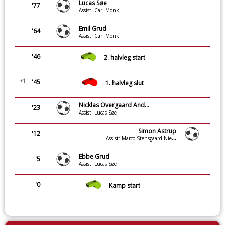
Lucas Søe
'77
Assist: Carl Monk
Emil Grud
'64
Assist: Carl Monk
'46
2. halvleg start
+1
'45
1. halvleg slut
Nicklas Overgaard Andersen
'23
Assist: Lucas Søe
Simon Astrup
'12
Assist: Marco Stensgaard Nielsen
Ebbe Grud
'5
Assist: Lucas Søe
'0
Kamp start