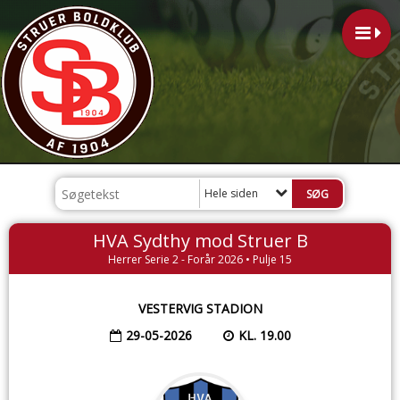
Hele siden
HVA Sydthy mod Struer B
Herrer Serie 2 - Forår 2026 • Pulje 15
VESTERVIG STADION
29-05-2026
KL. 19.00