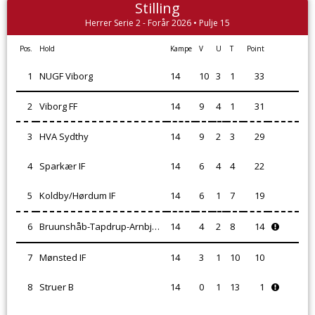
Stilling
Herrer Serie 2 - Forår 2026 • Pulje 15
Pos.
Hold
Kampe
V
U
T
Point
1
NUGF Viborg
14
10
3
1
33
2
Viborg FF
14
9
4
1
31
3
HVA Sydthy
14
9
2
3
29
4
Sparkær IF
14
6
4
4
22
5
Koldby/Hørdum IF
14
6
1
7
19
6
Bruunshåb-Tapdrup-Arnbjerg IF
14
4
2
8
14
7
Mønsted IF
14
3
1
10
10
8
Struer B
14
0
1
13
1