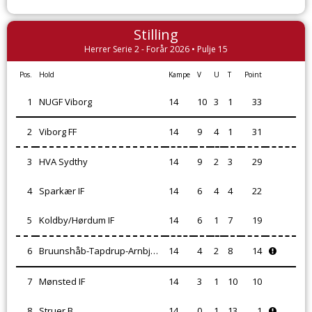
Stilling
Herrer Serie 2 - Forår 2026 • Pulje 15
Pos.
Hold
Kampe
V
U
T
Point
1
NUGF Viborg
14
10
3
1
33
2
Viborg FF
14
9
4
1
31
3
HVA Sydthy
14
9
2
3
29
4
Sparkær IF
14
6
4
4
22
5
Koldby/Hørdum IF
14
6
1
7
19
6
Bruunshåb-Tapdrup-Arnbjerg IF
14
4
2
8
14
7
Mønsted IF
14
3
1
10
10
8
Struer B
14
0
1
13
1