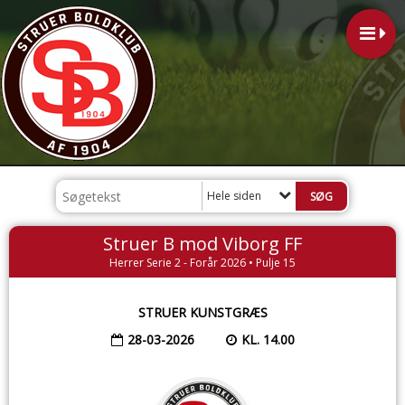
Hele siden
Struer B mod Viborg FF
Herrer Serie 2 - Forår 2026 • Pulje 15
STRUER KUNSTGRÆS
28-03-2026
KL. 14.00