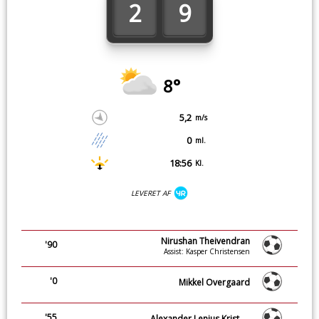
2
9
8°
5,2
m/s
0
ml.
18:56
Kl.
LEVERET AF
Nirushan Theivendran
'90
Assist: Kasper Christensen
'0
Mikkel Overgaard
'55
Alexander Lenius Kristensen