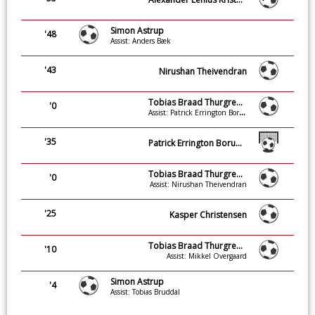
Simon Astrup
'48
Assist: Anders Bæk
'43
Nirushan Theivendran
Tobias Braad Thurgren Nielsen
'0
Assist: Patrick Errington Borup
'35
Patrick Errington Borup (Straffe)
Tobias Braad Thurgren Nielsen
'0
Assist: Nirushan Theivendran
'25
Kasper Christensen
Tobias Braad Thurgren Nielsen
'10
Assist: Mikkel Overgaard
Simon Astrup
'4
Assist: Tobias Bruddal