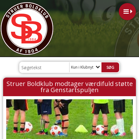
Kun i Klubnyt
Struer Boldklub modtager værdifuld støtte
fra Genstartspuljen