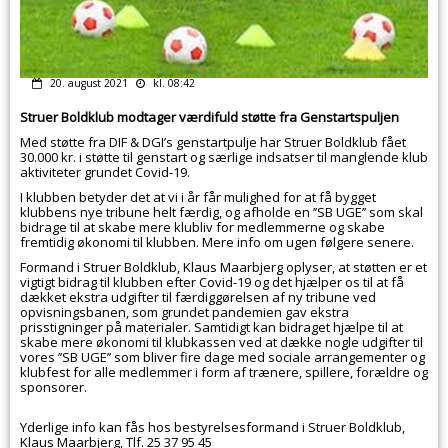
20. august 2021
kl. 08:42
Struer Boldklub modtager værdifuld støtte fra Genstartspuljen
Med støtte fra DIF & DGI’s genstartpulje har Struer Boldklub fået
30.000 kr. i støtte til genstart og særlige indsatser til manglende klub
aktiviteter grundet Covid-19.
I klubben betyder det at vi i år får mulighed for at få bygget
klubbens nye tribune helt færdig, og afholde en ’’SB UGE’’ som skal
bidrage til at skabe mere klubliv for medlemmerne og skabe
fremtidig økonomi til klubben. Mere info om ugen følgere senere.
Formand i Struer Boldklub, Klaus Maarbjerg oplyser, at støtten er et
vigtigt bidrag til klubben efter Covid-19 og det hjælper os til at få
dækket ekstra udgifter til færdiggørelsen af ny tribune ved
opvisningsbanen, som grundet pandemien gav ekstra
prisstigninger på materialer. Samtidigt kan bidraget hjælpe til at
skabe mere økonomi til klubkassen ved at dække nogle udgifter til
vores ’’SB UGE’’ som bliver fire dage med sociale arrangementer og
klubfest for alle medlemmer i form af trænere, spillere, forældre og
sponsorer.
Yderlige info kan fås hos bestyrelsesformand i Struer Boldklub,
Klaus Maarbjerg, Tlf. 25 37 95 45