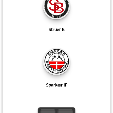
Struer B
Sparkær IF