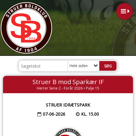
Hele siden
Struer B mod Sparkær IF
Herrer Serie 2 - Forår 2026 • Pulje 15
STRUER IDRÆTSPARK
07-06-2026
KL. 15.00