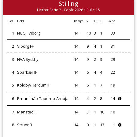
Stilling
Herrer Serie 2 - Forår 2026 • Pulje 15
Pos.
Hold
Kampe
V
U
T
Point
1
NUGF Viborg
14
10
3
1
33
2
Viborg FF
14
9
4
1
31
3
HVA Sydthy
14
9
2
3
29
4
Sparkær IF
14
6
4
4
22
5
Koldby/Hørdum IF
14
6
1
7
19
6
Bruunshåb-Tapdrup-Arnbjerg IF
14
4
2
8
14
7
Mønsted IF
14
3
1
10
10
8
Struer B
14
0
1
13
1