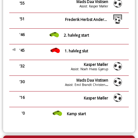
Mads Daa Vistisen
'55
Assist: Kasper Møller
'51
Frederik Herbst Andersen (Straffe)
'46
2. halvleg start
+8
'45
1. halvleg slut
Kasper Møller
'32
Assist: Noah Hvass Gjørup
Mads Daa Vistisen
'30
Assist: Emil Brandt Christensen
'16
Kasper Møller
'0
Kamp start