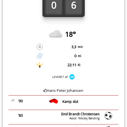
0
6
18°
3,3
m/s
0
ml.
22:11
Kl.
LEVERET AF
Hans Peter Johansen
+1
'90
Kamp slut
Emil Brandt Christensen
'80
Assist: Nikolaj Bønding