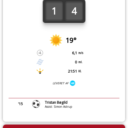
1
4
19°
6,1
m/s
0
ml.
21:51
Kl.
LEVERET AF
Tristan Bøgild
'15
Assist: Simon Astrup