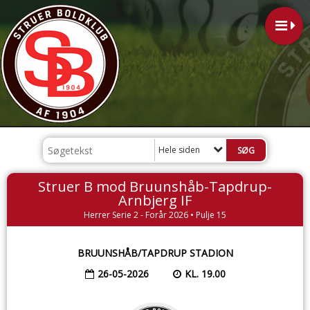
Hele siden
Struer B mod Bruunshåb-Tapdrup-
Arnbjerg IF
Herrer Serie 2 - Forår 2026 • Pulje 15
BRUUNSHÅB/TAPDRUP STADION
26-05-2026
KL. 19.00