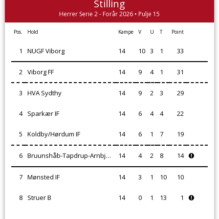
Stilling
Herrer Serie 2 - Forår 2026 • Pulje 15
Pos.
Hold
Kampe
V
U
T
Point
1
NUGF Viborg
14
10
3
1
33
2
Viborg FF
14
9
4
1
31
3
HVA Sydthy
14
9
2
3
29
4
Sparkær IF
14
6
4
4
22
5
Koldby/Hørdum IF
14
6
1
7
19
6
Bruunshåb-Tapdrup-Arnbjerg IF
14
4
2
8
14
7
Mønsted IF
14
3
1
10
10
8
Struer B
14
0
1
13
1