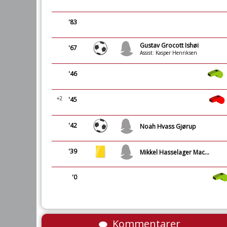
'83
Gustav Grocott Ishøi
'67
Assist: Kasper Henriksen
'46
+2
'45
'42
Noah Hvass Gjørup
'39
Mikkel Hasselager Mackenhauer
'0
Kommentarer