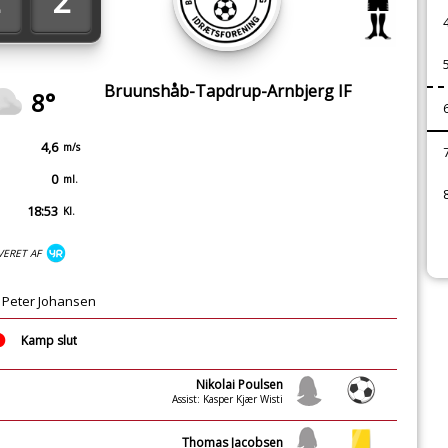
2
Bruunshåb-Tapdrup-Arnbjerg IF
8°
4,6
m/s
0
ml.
18:53
Kl.
VERET AF
 Peter Johansen
Kamp slut
Nikolai Poulsen
Assist: Kasper Kjær Wisti
Thomas Jacobsen