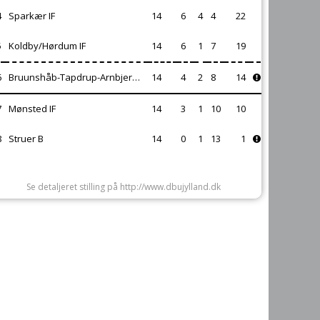
4
Sparkær IF
14
6
4
4
22
5
Koldby/Hørdum IF
14
6
1
7
19
6
Bruunshåb-Tapdrup-Arnbjerg IF
14
4
2
8
14
7
Mønsted IF
14
3
1
10
10
8
Struer B
14
0
1
13
1
Se detaljeret stilling på http://www.dbujylland.dk