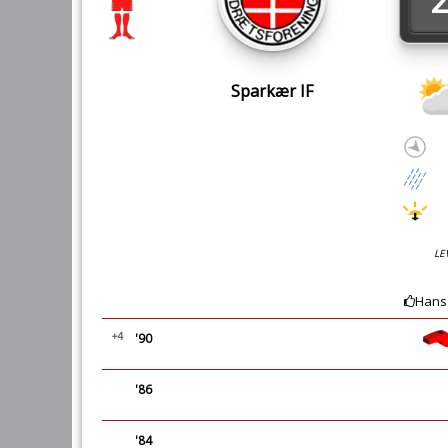
2
Sparkær IF
LE
Hans
+4
'90
'86
'84