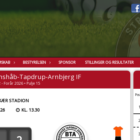
MSKAB
BESTYRELSEN
SPONSOR
STILLINGER OG RESULTATER
nshåb-Tapdrup-Arnbjerg IF
 - Forår 2026 • Pulje 15
Pos
KÆR STADION
026
KL. 13.30