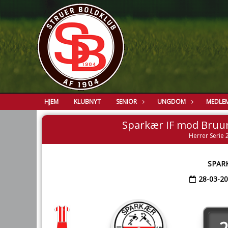
HJEM
KLUBNYT
SENIOR
UNGDOM
MEDLE
Sparkær IF mod Bruu
Herrer Serie 2
SPAR
28-03-2