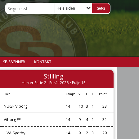
Hele siden
SB'S VENNER
KONTAKT
Stilling
Herrer Serie 2 - Forår 2026 • Pulje 15
.
Hold
Kampe
V
U
T
Point
1
NUGF Viborg
14
10
3
1
33
2
Viborg FF
14
9
4
1
31
3
HVA Sydthy
14
9
2
3
29