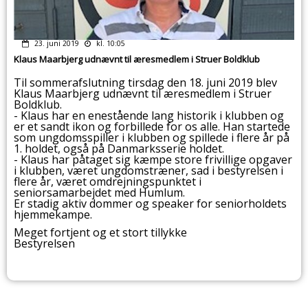
23. juni 2019
kl. 10:05
Klaus Maarbjerg udnævnt til æresmedlem i Struer Boldklub
Til sommerafslutning tirsdag den 18. juni 2019 blev
Klaus Maarbjerg udnævnt til æresmedlem i Struer
Boldklub.
- Klaus har en enestående lang historik i klubben og
er et sandt ikon og forbillede for os alle.
Han startede
som ungdomsspiller i klubben og spillede i flere år på
1. holdet, også på Danmarksserie holdet.
- Klaus har påtaget sig kæmpe store frivillige opgaver
i klubben, været ungdomstræner, sad i bestyrelsen i
flere år, været omdrejningspunktet i
seniorsamarbejdet med Humlum.
Er stadig aktiv dommer og speaker for seniorholdets
hjemmekampe.
Meget fortjent og et stort tillykke
Bestyrelsen