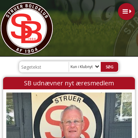
Kun i Klubnyt
SB udnævner nyt æresmedlem