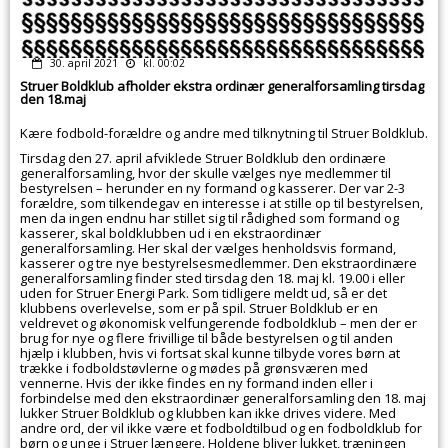
30. april 2021
kl. 00:02
Struer Boldklub afholder ekstra ordinær generalforsamling tirsdag
den 18.maj
Kære fodbold-forældre og andre med tilknytning til Struer Boldklub.
Tirsdag den 27. april afviklede Struer Boldklub den ordinære
generalforsamling, hvor der skulle vælges nye medlemmer til
bestyrelsen – herunder en ny formand og kasserer. Der var 2-3
forældre, som tilkendegav en interesse i at stille op til bestyrelsen,
men da ingen endnu har stillet sig til rådighed som formand og
kasserer, skal boldklubben ud i en ekstraordinær
generalforsamling. Her skal der vælges henholdsvis formand,
kasserer og tre nye bestyrelsesmedlemmer. Den ekstraordinære
generalforsamling finder sted tirsdag den 18. maj kl. 19.00 i eller
uden for Struer Energi Park. Som tidligere meldt ud, så er det
klubbens overlevelse, som er på spil. Struer Boldklub er en
veldrevet og økonomisk velfungerende fodboldklub – men der er
brug for nye og flere frivillige til både bestyrelsen og til anden
hjælp i klubben, hvis vi fortsat skal kunne tilbyde vores børn at
trække i fodboldstøvlerne og mødes på grønsværen med
vennerne. Hvis der ikke findes en ny formand inden eller i
forbindelse med den ekstraordinær generalforsamling den 18. maj
lukker Struer Boldklub og klubben kan ikke drives videre. Med
andre ord, der vil ikke være et fodboldtilbud og en fodboldklub for
børn og unge i Struer længere. Holdene bliver lukket, træningen