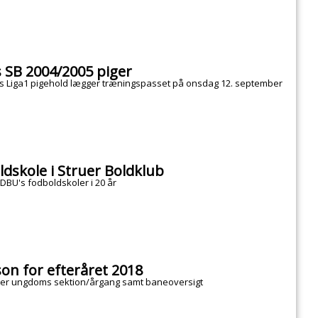
 SB 2004/2005 piger
s Liga1 pigehold lægger træningspasset på onsdag 12. september
dskole i Struer Boldklub
 DBU's fodboldskoler i 20 år
n for efteråret 2018
hver ungdoms sektion/årgang samt baneoversigt