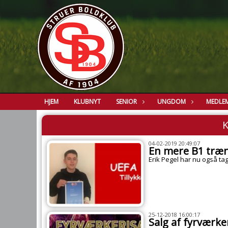
HJEM
KLUBNYT
SENIOR
UNGDOM
MEDLE
K
04-02-2019 20:49:07
En mere B1 træn
Erik Pegel har nu også t
25-12-2018 16:00:17
Salg af fyrværke