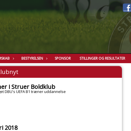
MSKAB
BESTYRELSEN
SPONSOR
STILLINGER OG RESULTATER
lubnyt
er i Struer Boldklub
aget DBU's UEFA B1 træner uddannelse
ri 2018