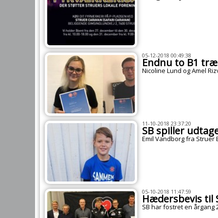
05-12-2018 00:49:38
Endnu to B1 træ
Nicoline Lund og Amel Ri
11-10-2018 23:37:20
SB spiller udtag
Emil Vandborg fra Struer
05-10-2018 11:47:59
Hædersbevis til 
SB har fostret en årgang