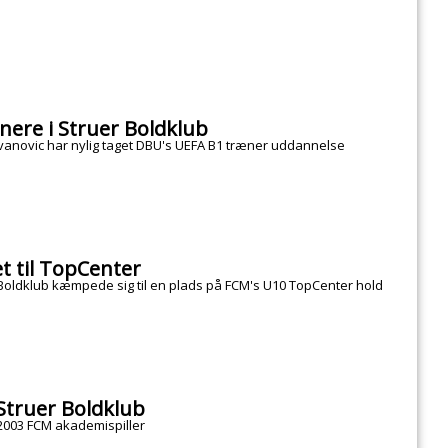
nere i Struer Boldklub
zvanovic har nylig taget DBU's UEFA B1 træner uddannelse
et til TopCenter
 Boldklub kæmpede sig til en plads på FCM's U10 TopCenter hold
Struer Boldklub
 2003 FCM akademispiller