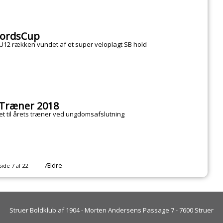
jordsCup
 U12 rækken vundet af et super veloplagt SB hold
Træner 2018
et til årets træner ved ungdomsafslutning
Ældre
Side 7 af 22
Struer Boldklub af 1904 - Morten Andersens Passage 7 - 7600 Struer