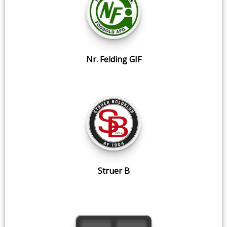
Nr. Felding GIF
Struer B