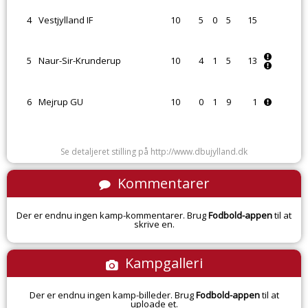
4
Vestjylland IF
10
5
0
5
15
5
Naur-Sir-Krunderup
10
4
1
5
13
6
Mejrup GU
10
0
1
9
1
Se detaljeret stilling på http://www.dbujylland.dk
Kommentarer
Der er endnu ingen kamp-kommentarer. Brug
Fodbold-appen
til at
skrive en.
Kampgalleri
Der er endnu ingen kamp-billeder. Brug
Fodbold-appen
til at
uploade et.