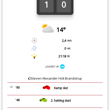
1
0
14°
2,4
m/s
0
ml.
21:18
Kl.
LEVERET AF
Steven Alexander Holt Brandstrup
+3
'90
Kamp slut
'46
2. halvleg start