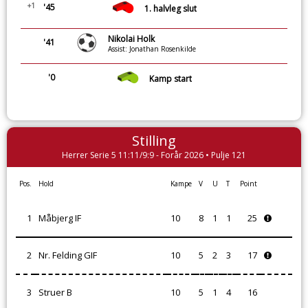
+1
'45
1. halvleg slut
Nikolai Holk
'41
Assist: Jonathan Rosenkilde
'0
Kamp start
Stilling
Herrer Serie 5 11:11/9:9 - Forår 2026 • Pulje 121
Pos.
Hold
Kampe
V
U
T
Point
1
Måbjerg IF
10
8
1
1
25
2
Nr. Felding GIF
10
5
2
3
17
3
Struer B
10
5
1
4
16