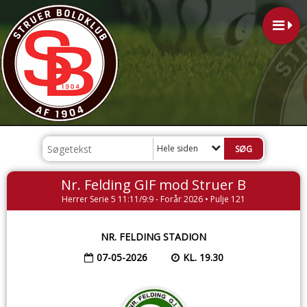
Hele siden
Nr. Felding GIF mod Struer B
Herrer Serie 5 11:11/9:9 - Forår 2026 • Pulje 121
NR. FELDING STADION
07-05-2026
KL. 19.30