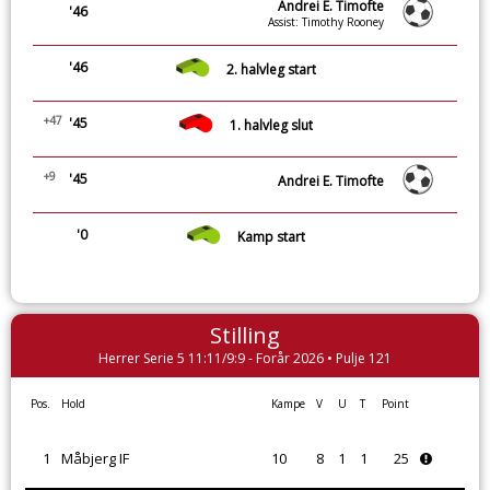
Andrei E. Timofte
'46
Assist: Timothy Rooney
'46
2. halvleg start
+47
'45
1. halvleg slut
+9
'45
Andrei E. Timofte
'0
Kamp start
Stilling
Herrer Serie 5 11:11/9:9 - Forår 2026 • Pulje 121
Pos.
Hold
Kampe
V
U
T
Point
1
Måbjerg IF
10
8
1
1
25