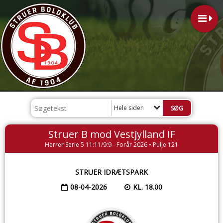
Hele siden
Struer B mod Vestjylland IF
Herrer Serie 5 11:11/9:9 - Forår 2026 • Pulje 121
STRUER IDRÆTSPARK
08-04-2026
KL. 18.00