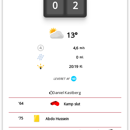
0
2
13°
4,6
m/s
0
ml.
20:19
Kl.
LEVERET AF
Daniel Kastberg
'64
Kamp slut
'75
Abdo Hussein