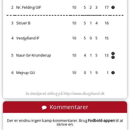
2
Nr. Felding GIF
10
5
2
3
17
3
Struer B
10
5
1
4
16
4
Vestjylland IF
10
5
0
5
15
5
Naur-Sir-Krunderup
10
4
1
5
13
6
Mejrup GU
10
0
1
9
1
Se detaljeret stilling på http://www.dbujylland.dk
Kommentarer
Der er endnu ingen kamp-kommentarer. Brug
Fodbold-appen
til at
skrive en.