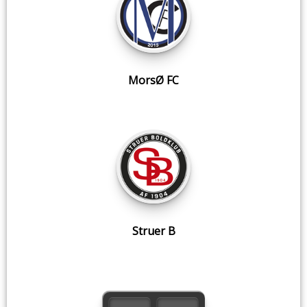
MorsØ FC
Struer B