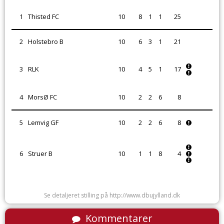
1
Thisted FC
10
8
1
1
25
2
Holstebro B
10
6
3
1
21
3
RLK
10
4
5
1
17
4
MorsØ FC
10
2
2
6
8
5
Lemvig GF
10
2
2
6
8
6
Struer B
10
1
1
8
4
Se detaljeret stilling på http://www.dbujylland.dk
Kommentarer