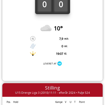
0
0
10°
7,9
m/s
0
ml.
19:07
Kl.
LEVERET AF
Stilling
U15 Drenge Liga 3 (2010) 11:11 - efterår 2024 • Pulje 524
Pos.
Hold
Kampe
V
U
T
Point