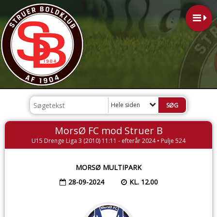
Hele siden
MorsØ FC mod Struer B
U15 Drenge Liga 3 (2010) 11:11 - efterår 2024 • Pulje 524
MORSØ MULTIPARK
28-09-2024
KL. 12.00