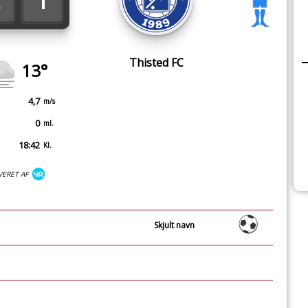
1
Thisted FC
13°
4,7
m/s
0
ml.
18:42
Kl.
VERET AF
Skjult navn