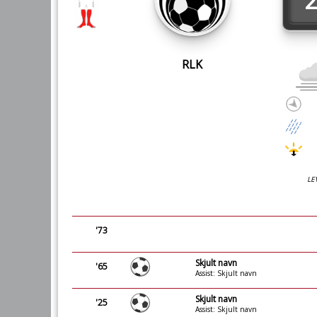
2
RLK
LE
'73
Skjult navn
'65
Assist: Skjult navn
Skjult navn
'25
Assist: Skjult navn