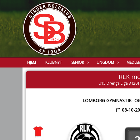
HJEM
KLUBNYT
SENIOR
UNGDOM
MEDLE
RLK mo
U15 Drenge Liga 3 (2010
LOMBORG GYMNASTIK- OG
08-10-2