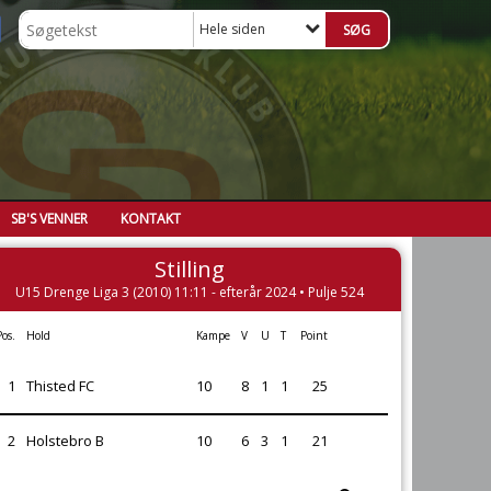
Hele siden
SB'S VENNER
KONTAKT
Stilling
U15 Drenge Liga 3 (2010) 11:11 - efterår 2024 • Pulje 524
Pos.
Hold
Kampe
V
U
T
Point
1
Thisted FC
10
8
1
1
25
2
Holstebro B
10
6
3
1
21