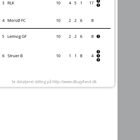
3
RLK
10
4
5
1
17
4
MorsØ FC
10
2
2
6
8
5
Lemvig GF
10
2
2
6
8
6
Struer B
10
1
1
8
4
Se detaljeret stilling på http://www.dbujylland.dk